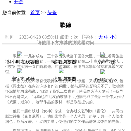
开选
您当前位置：
首页
>>
头条
歌德
时间：2023-04-28 08:50:41
点击：
次
【字体：
大
中
小
】
请使用下方推荐的浏览器访问
歌德二十几岁成名，三十岁出头就当了国务大臣，一生过着贵族生
活。比他小十岁的席勒，一生坎坷。虽然席勒在二-卜多岁也蜚声文坛，
24小时在线客服
谷歌浏览器
APP下载
但穷困与疾病一直伴随着他。尽管如此，歌德与席勒却保持着真诚的友
谊。
寰宇浏览器
火狐浏览器
欧朋浏览器
席勒的友谊和勤奋使歌德从富贵享乐中惊起，又拿起笔来写作，包
括《浮土德》在内的许多名作的'问世，都与席勒的影响分不开。歌德满
怀深情地向席勒说："你给了我第二次青春，使我作为诗人复活了--我早
巳不再是诗人。"席勒也在朋友的鼓励下，抱病完成了最后一部伟大作品
《威廉，退尔》。这部作品的素材，都是歌德提供的。
他们一起出版过《女神》杂志，合办过文艺刊物《霍伦》，共同出
版过诗集《克赛尼恩》。他们常常是一个人沟思，起草，另一个人修改
润色，然后发表。互助的力量，使他们的文艺作品进发出夺自的光辉。
席勒病故后，歌德悲痛万分，他说： "如今我失去了明友，所以我的